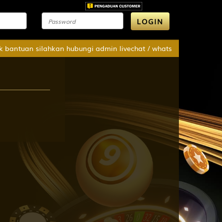
LOGIN
tuan silahkan hubungi admin livechat / whatsapp kami