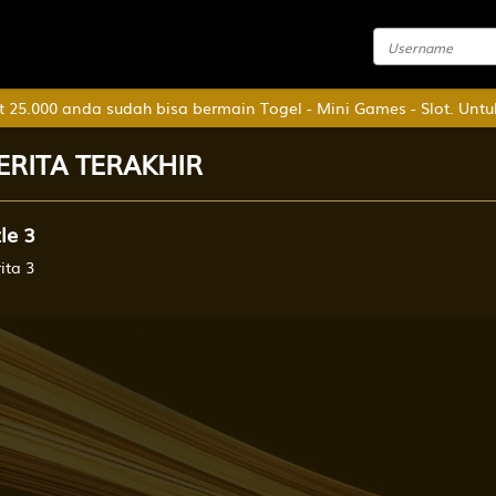
 anda sudah bisa bermain Togel - Mini Games - Slot. Untuk ban
ERITA TERAKHIR
tle 3
ita 3